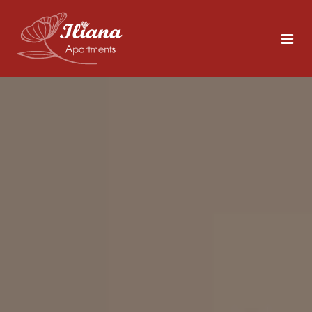
Αρχική
Διαμονή
Τολό
5 άτομα
Περιοχή
Για το Ναύπλιο
Φωτογραφίες
Δείτε τα Αξιοθέατα
Επικοινωνία
Τια να Κάνετε στο Τολό
Κοντινές Παραλίες
GR