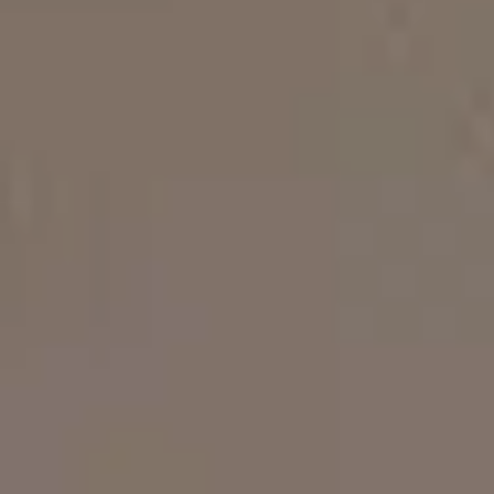
Μουσεία Κοντά στο Τολό
Λουίζα - Διαμέρισμα Δύο
Υπνοδωματίων
4 άτομα
Καλέντουλα - Διαμέρισμα Δύο
Υπνοδωματίων
4 άτομα