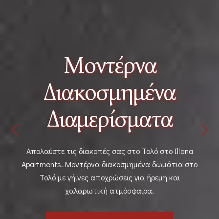
ντέρνα
οσμημένα
Διαμερί
ερίσματα
την
κοπές σας στο Τολό στο Iliana
Ένα ευρύχωρο δια
ρνα διακοσμημένα δωμάτια στο
Τολό με απίστευτη
ς αποχρώσεις για ήρεμη και
σας ι
τική ατμόσφαιρα.
ΑΝΑΚΑΛΥΨ