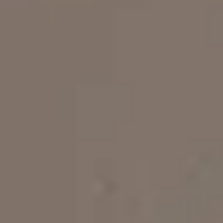
Στέβια - Διαμέρισμα Δύο
Υπνοδωματίων
4 άτομα