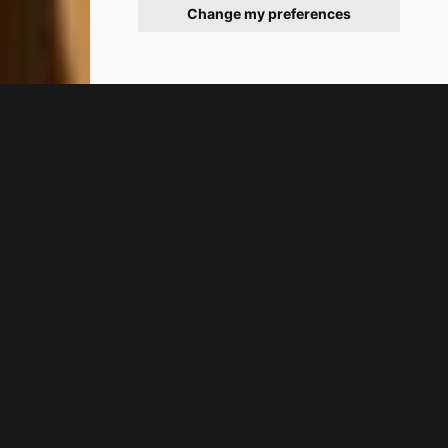
Change my preferences
3
/
6
ΚΑΛΩΣΟΡΙΑΣΤΕ ΣΤΟ ΤΟΛΟ
Iliana Apartments
Τολό
Το Iliana Apartments στο Τολό
είναι ένα φιλόξενο μέρος με χαλαρή
ατμόσφαιρα, όπου οι ανησυχίες
λιώνουν και δίνουν τη θέση τους