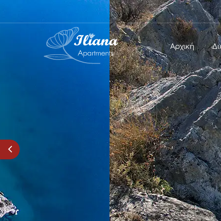
Αρχική
Δι