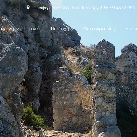
Περιφερειακή Οδός Τολό, Τολό, Αργολίδα Ελλάδα 21056
αμονή
Τολό
Περιοχή
Φωτογραφίες
Επικ