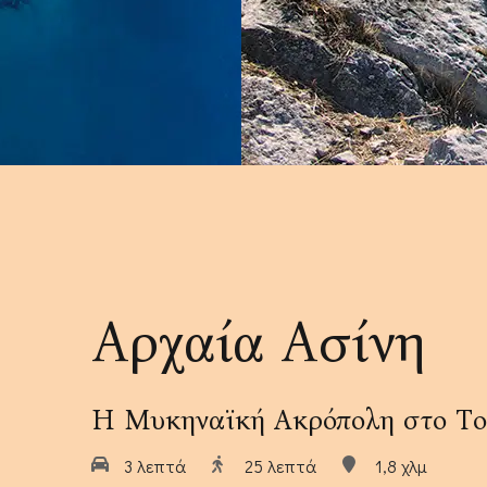
Οι Παροχές μας
Πολιτικές Καταλύματος
Αρχαία Ασίνη
Η Μυκηναϊκή Ακρόπολη στο Το
3 λεπτά
25 λεπτά
1,8 χλμ