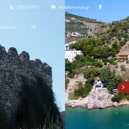
27520 59777
info@iliana-tolo.gr
οινωνία
GR
ΚΡΑΤΗΣΗ