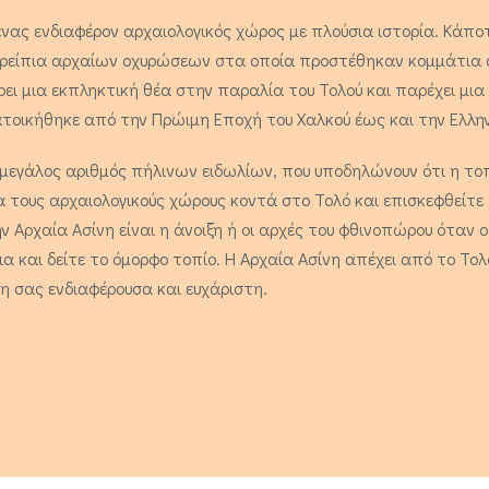
 ένας ενδιαφέρον αρχαιολογικός χώρος με πλούσια ιστορία. Κάπ
ερείπια αρχαίων οχυρώσεων στα οποία προστέθηκαν κομμάτια 
ρει μια εκπληκτική θέα στην παραλία του Τολού και παρέχει μια
τοικήθηκε από την Πρώιμη Εποχή του Χαλκού έως και την Ελλην
ο μεγάλος αριθμός πήλινων ειδωλίων, που υποδηλώνουν ότι η το
α τους αρχαιολογικούς χώρους κοντά στο Τολό και επισκεφθείτε
 Αρχαία Ασίνη είναι η άνοιξη ή οι αρχές του φθινοπώρου όταν ο 
και δείτε το όμορφο τοπίο. Η Αρχαία Ασίνη απέχει από το Τολό
η σας ενδιαφέρουσα και ευχάριστη.